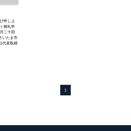
慶び申し上
厚く御礼申
四月二十四
さいたま市
社代表取締
1